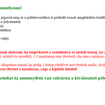
zemélyesen!
 jegyezd meg és a pólótervezőben is próbáld ennek megfelelően beállíta
 a folyamatot)
át.
elelően
0×480)
ak aktívnak, ha megérkezett a számlánkra az átutalt összeg. (ez 
, színből és méretből, 1-3 munkanap mire átvehető, (ha nincs raktáron 
lapotban marad, ha pedig 1 hónap elteltével sem történik utalás, töröl
st eltérhet a monitoron, vagy a kijelzőn látottól!
ottakat is)
amennyiben van raktáron a kiválasztott pólót