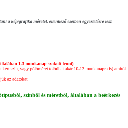
ni a kép/grafika méretet, ellenkező esetben egyeztetésre lesz
általában 1-3 munkanap szokott lenni)
a kért szín, vagy pólóméret tolódhat akár 10-12 munkanapra is) amiről
jük az adatokat.
ípusból, színből és méretből, általában a beérkezés