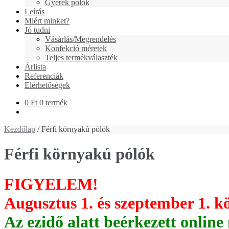
Gyerek pólók
Leírás
Miért minket?
Jó tudni
Vásárlás/Megrendelés
Konfekció méretek
Teljes termékválaszték
Árlista
Referenciák
Elérhetőségek
0 Ft
0 termék
Kezdőlap
/ Férfi környakú pólók
Férfi környakú pólók
FIGYELEM!
Augusztus 1. és szeptember 1
Az ezidő alatt beérkezett online