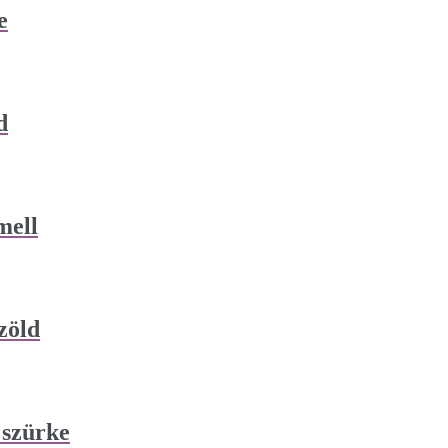
e
d
mell
zöld
szürke