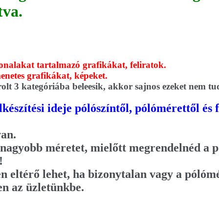
tva.
nalakat tartalmazó grafikákat, feliratok.
enetes grafikákat, képeket.
rolt 3 kategóriába beleesik, akkor sajnos ezeket nem t
észítési ideje pólószíntől, pólómérettől és
van.
 nagyobb méretet, mielőtt megrendelnéd a pó
!
eltérő lehet, ha bizonytalan vagy a pólómé
en az üzletünkbe.