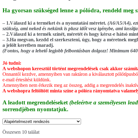
Ha gyorsan szükséged lenne a pólódra, rendeld meg s
– 1.Válaszd ki a terméket és a nyomtatási méretet.
(A6/A5/A4), ezt
szükség, ami neked és nekünk is plusz időt vesz igénybe, ami lassítja
– 2.Válaszd ki a termék színét, méretét és hogy kérsz-e hátsó mint
– 3.Ha megvan, kezdd el szerkeszteni, úgy, hogy a méretnek megf
a jelölt keretben maradj.
(Fontos, hogy a lehető legjobb felbontásban dolgozz! Minimum 64
Jó tudni:
A webshopon keresztül történt megrendelések csak akkor számítan
Onnantól kezdve, amennyiben van raktáron a kiválasztott pólótípusból
e-mail értesítést küldünk.
Amennyiben nem érkezik meg az összeg, addig a megrendelés inaktív ál
A webshopra feltöltött minta színe a pólóra rányomtatva valamelye
A leadott megrendeléseket
(beleértve a személyesen lead
sorrendjében nyomtatjuk.
Összesen 10 találat