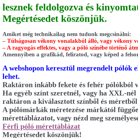
lesznek feldolgozva és kinyomta
Megértésedet köszönjük.
Amiket még technikailag nem tudunk megcsinálni:
– Túlságosan vékony vonalakból álló, vagy vékony vo
– A ragyogás effektes, vagy a póló színébe történő átm
Amennyiben a grafikád, feliratod, vagy képed a felso
A webshopon keresztül megrendelt pólók elk
lehet.
Raktáron inkább fekete és fehér pólókból 
Ha egyéb színt szeretnél, vagy ha XXL-nél
raktáron a kiválasztott színből és méretből
A pólómárkák méretezése márkától függően 
mérettáblázatot, vagy nézd meg személyes
Férfi póló mérettáblázat
Megértésedet köszönjük!