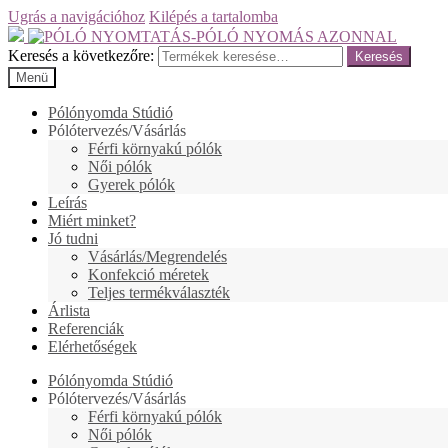
Ugrás a navigációhoz
Kilépés a tartalomba
Keresés a következőre:
Keresés
Menü
Pólónyomda Stúdió
Pólótervezés/Vásárlás
Férfi környakú pólók
Női pólók
Gyerek pólók
Leírás
Miért minket?
Jó tudni
Vásárlás/Megrendelés
Konfekció méretek
Teljes termékválaszték
Árlista
Referenciák
Elérhetőségek
Pólónyomda Stúdió
Pólótervezés/Vásárlás
Férfi környakú pólók
Női pólók