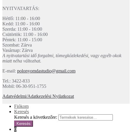
NYITVATARTÁS:
Hétfő: 11:00 - 16:00
Kedd: 11:00 - 16:00
Szerda: 11:00 - 16:00
Csütörtök: 11:00 - 16:00
Péntek: 11:00 - 15:00
Szombat: Zárva
Vasárnap: Zárva
A nyitvatartási idő forgalmi, tömegközlekedési, vagy egyéb okok
miatt néha változhat.
E-mail:
polonyomdastudio@gmail.com
Tel.: 3422-833
Mobil: 06-30-951-1755
Adatvédelmi/Adatkezelési Nyilatkozat
Fiókom
Keresés
Keresés a következőre:
Keresés
0