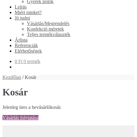
Gyerek pólók
Leírás
Miért minket?
Jó tudni
Vásárlás/Megrendelés
Konfekció méretek
Teljes termékválaszték
Árlista
Referenciák
Elérhetőségek
0 Ft
0 termék
Kezdőlap
/ Kosár
Kosár
Jelenleg üres a bevásárlókosár.
Vásárlás folytatása