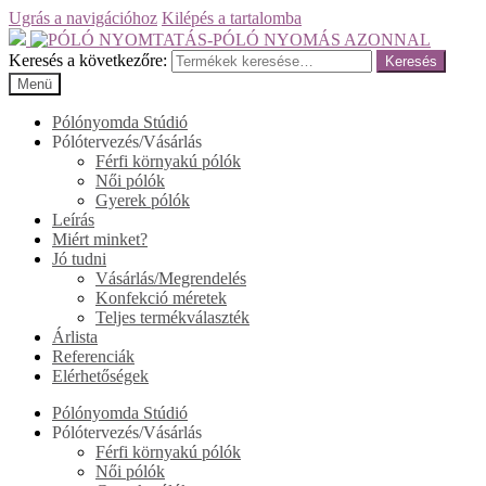
Ugrás a navigációhoz
Kilépés a tartalomba
Keresés a következőre:
Keresés
Menü
Pólónyomda Stúdió
Pólótervezés/Vásárlás
Férfi környakú pólók
Női pólók
Gyerek pólók
Leírás
Miért minket?
Jó tudni
Vásárlás/Megrendelés
Konfekció méretek
Teljes termékválaszték
Árlista
Referenciák
Elérhetőségek
Pólónyomda Stúdió
Pólótervezés/Vásárlás
Férfi környakú pólók
Női pólók